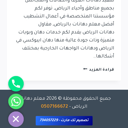
لتنفيذ دهانات الغرف والصالات والمجالس
بجميع مناطق وأحياء الرياض, توفر لكم
مؤسستنا المتخصصة في أعمال التشطيب
أفضل معلم دهانات بالرياض, مقاول
دهانات الرياض يقدم لكم خدمات دهان وبويات
متميزة وذات جودة عالية منها دهان ايبوكسي في
الرياض ودهانات الواجهات الخارجية بمختلف
أشكالها…
قراءة المزيد
جميع الحقوق محفوظة © 2026 معلم دهانات
chaty
الرياض -
0507166672
Hide
تصميم تك مارت - 734057229