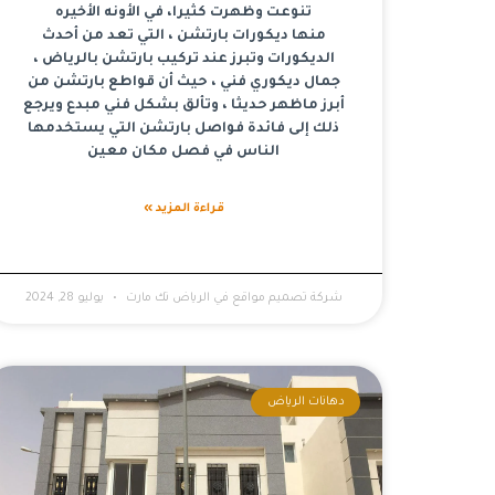
تنوعت وظهرت كثيرا، في الأونه الأخيره
منها ديكورات بارتشن ، التي تعد من أحدث
الديكورات وتبرز عند تركيب بارتشن بالرياض ،
جمال ديكوري فني ، حيث أن قواطع بارتشن من
أبرز ماظهر حديثا ، وتألق بشكل فني مبدع ويرجع
ذلك إلى فائدة فواصل بارتشن التي يستخدمها
الناس في فصل مكان معين
قراءة المزيد »
شركة تصميم مواقع في الرياض تك مارت
يوليو 28, 2024
دهانات الرياض